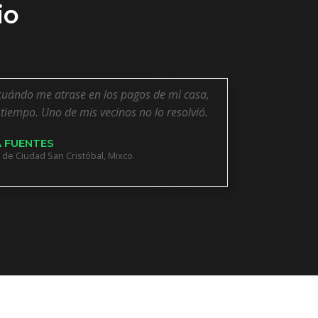
io
cuándo me atrase en los pagos de mi casa,
a tiempo. Uno de mis vecinos no lo resolvió.
 FUENTES
de Ciudad San Cristóbal, Mixco.