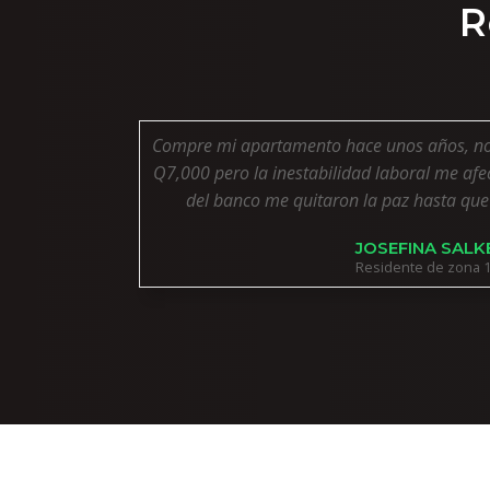
R
Compre mi apartamento hace unos años, no e
Q7,000 pero la inestabilidad laboral me afec
del banco me quitaron la paz hasta que
JOSEFINA SALK
Residente de zona 