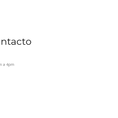
ontacto
am a 4pm