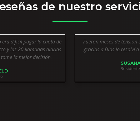
eseñas de nuestro servic
ra difícil pagar la cuota de
Fueron meses de tensión 
to y las 20 llamadas diarias
gracias a Dios lo resolví 
 tome la mejor decisión.
SUSANA
Residente 
ELD
16